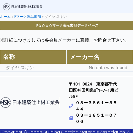
ホーム
»
Fマーク製品追加
»
ダイヤ スキン
F☆☆☆☆マーク表示製品データベース
※詳細につきましては各会員メーカーに直接、お問合せ下さい。
名称
メーカー名
ダイヤ スキン
No data was found
〒101−0024 東京都千代
田区神田和泉町1−7−1扇ビ
ル5F
０３ー３８６１ー３８
４４
０３ー３８５１ー０７
０６
Copyright © Japan Building Coating Materials Association. All