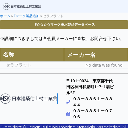
ホーム
»
Fマーク製品追加
»
セラフラット
F☆☆☆☆マーク表示製品データベース
※詳細につきましては各会員メーカーに直接、お問合せ下さい。
名称
メーカー名
セラフラット
No data was found
〒101−0024 東京都千代
田区神田和泉町1−7−1扇ビ
ル5F
０３ー３８６１ー３８
４４
０３ー３８５１ー０７
０６
Copyright © Japan Building Coating Materials Association. All