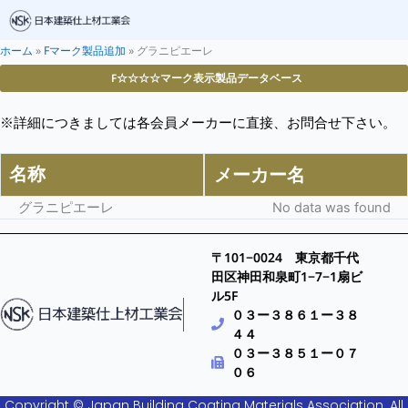
ホーム
»
Fマーク製品追加
»
グラニピエーレ
F☆☆☆☆マーク表示製品データベース
※詳細につきましては各会員メーカーに直接、お問合せ下さい。
名称
メーカー名
グラニピエーレ
No data was found
〒101−0024 東京都千代
田区神田和泉町1−7−1扇ビ
ル5F
０３ー３８６１ー３８
４４
０３ー３８５１ー０７
０６
Copyright © Japan Building Coating Materials Association. All