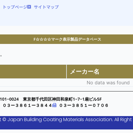
トップページ
サイトマップ
F☆☆☆☆マーク表示製品データベース
。
メーカー名
No data was found
101−0024 東京都千代田区神田和泉町1−7−1扇ビル5F
０３ー３８６１ー３８４４
０３ー３８５１ー０７０６
 © Japan Building Coating Materials Association. All Right