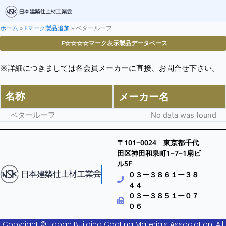
ホーム
»
Fマーク製品追加
»
ベタールーフ
F☆☆☆☆マーク表示製品データベース
※詳細につきましては各会員メーカーに直接、お問合せ下さい。
名称
メーカー名
ベタールーフ
No data was found
〒101−0024 東京都千代
田区神田和泉町1−7−1扇ビ
ル5F
０３ー３８６１ー３８
４４
０３ー３８５１ー０７
０６
Copyright © Japan Building Coating Materials Association. All