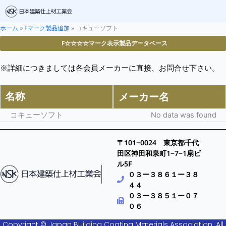
ホーム
»
Fマーク製品追加
»
コキューソフト
F☆☆☆☆マーク表示製品データベース
※詳細につきましては各会員メーカーに直接、お問合せ下さい。
名称
メーカー名
コキューソフト
No data was found
〒101−0024 東京都千代
田区神田和泉町1−7−1扇ビ
ル5F
０３ー３８６１ー３８
４４
０３ー３８５１ー０７
０６
Copyright © Japan Building Coating Materials Association. All