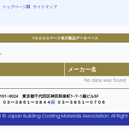
トップページ
サイトマップ
F☆☆☆☆マーク表示製品データベース
。
メーカー名
No data was found
101−0024 東京都千代田区神田和泉町1−7−1扇ビル5F
０３ー３８６１ー３８４４
０３ー３８５１ー０７０６
 © Japan Building Coating Materials Association. All Right