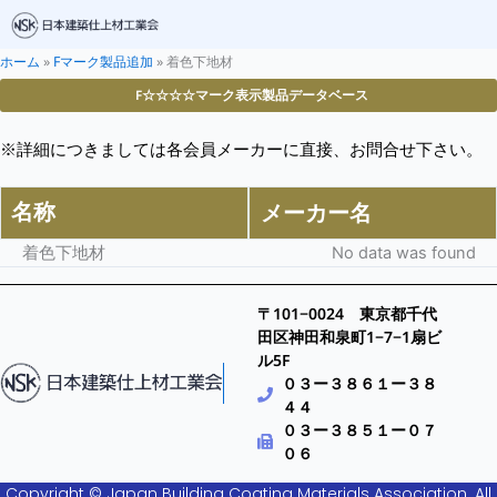
ホーム
»
Fマーク製品追加
»
着色下地材
F☆☆☆☆マーク表示製品データベース
※詳細につきましては各会員メーカーに直接、お問合せ下さい。
名称
メーカー名
着色下地材
No data was found
〒101−0024 東京都千代
田区神田和泉町1−7−1扇ビ
ル5F
０３ー３８６１ー３８
４４
０３ー３８５１ー０７
０６
Copyright © Japan Building Coating Materials Association. All