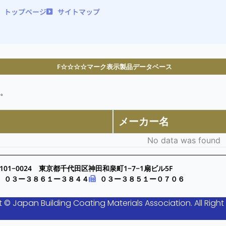
トップページ
サイトマップ
F☆☆☆☆マーク表示製品データベース
。
メーカー名
No data was found
101−0024 東京都千代田区神田和泉町1−7−1扇ビル5F
０３ー３８６１ー３８４４
０３ー３８５１ー０７０６
 © Japan Building Coating Materials Association. All Right