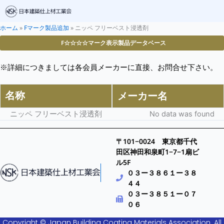
ホーム
»
Fマーク製品追加
»
ニッペ フリーベスト浸透剤
F☆☆☆☆マーク表示製品データベース
※詳細につきましては各会員メーカーに直接、お問合せ下さい。
名称
メーカー名
ニッペ フリーベスト浸透剤
No data was found
〒101−0024 東京都千代
田区神田和泉町1−7−1扇ビ
ル5F
０３ー３８６１ー３８
４４
０３ー３８５１ー０７
０６
Copyright © Japan Building Coating Materials Association. All