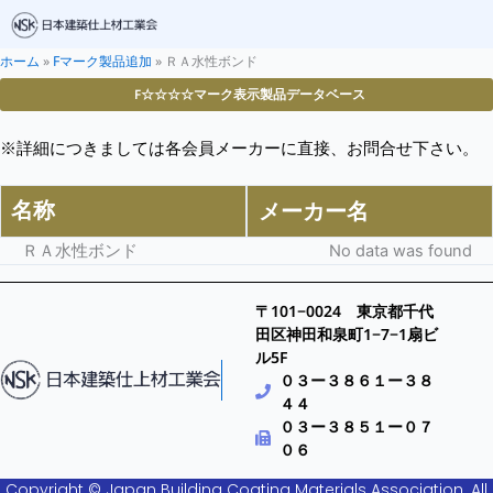
ホーム
»
Fマーク製品追加
»
ＲＡ水性ボンド
F☆☆☆☆マーク表示製品データベース
※詳細につきましては各会員メーカーに直接、お問合せ下さい。
名称
メーカー名
ＲＡ水性ボンド
No data was found
〒101−0024 東京都千代
田区神田和泉町1−7−1扇ビ
ル5F
０３ー３８６１ー３８
４４
０３ー３８５１ー０７
０６
Copyright © Japan Building Coating Materials Association. All