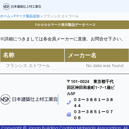
ホーム
»
Fマーク製品追加
»
フランシス エトワール
F☆☆☆☆マーク表示製品データベース
※詳細につきましては各会員メーカーに直接、お問合せ下さい。
名称
メーカー名
フランシス エトワール
No data was found
〒101−0024 東京都千代
田区神田和泉町1−7−1扇ビ
ル5F
０３ー３８６１ー３８
４４
０３ー３８５１ー０７
０６
Copyright © Japan Building Coating Materials Association. All