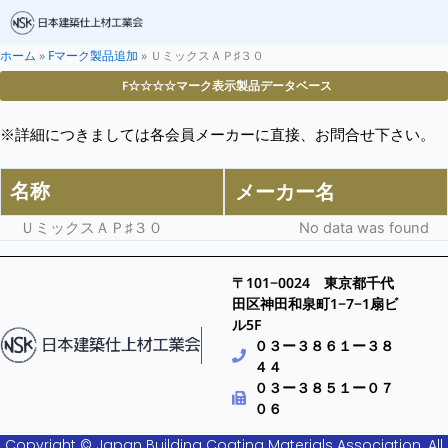
ホーム
»
Fマーク製品追加
»
ＵミックスＡＰ♯３０
F☆☆☆☆マーク表示製品データベース
※詳細につきましては各会員メーカーに直接、お問合せ下さい。
名称
メーカー名
ＵミックスＡＰ♯３０
No data was found
〒101−0024 東京都千代
田区神田和泉町1−7−1扇ビ
ル5F
０３ー３８６１ー３８
４４
０３ー３８５１ー０７
０６
Copyright © Japan Building Coating Materials Association. All