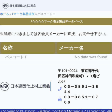
ホーム
»
Fマーク製品追加
»
パスコートＴ
F☆☆☆☆マーク表示製品データベース
※詳細につきましては各会員メーカーに直接、お問合せ下さい。
名称
メーカー名
パスコートＴ
No data was found
〒101−0024 東京都千代
田区神田和泉町1−7−1扇ビ
ル5F
０３ー３８６１ー３８
４４
０３ー３８５１ー０７
０６
Copyright © Japan Building Coating Materials Association. All