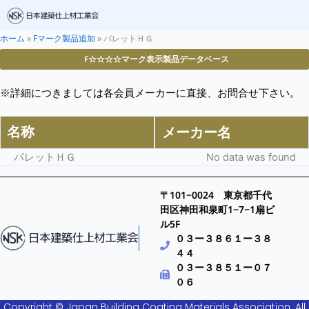
ホーム
»
Fマーク製品追加
»
パレットＨＧ
F☆☆☆☆マーク表示製品データベース
※詳細につきましては各会員メーカーに直接、お問合せ下さい。
名称
メーカー名
パレットＨＧ
No data was found
〒101−0024 東京都千代
田区神田和泉町1−7−1扇ビ
ル5F
０３ー３８６１ー３８
４４
０３ー３８５１ー０７
０６
Copyright © Japan Building Coating Materials Association. All