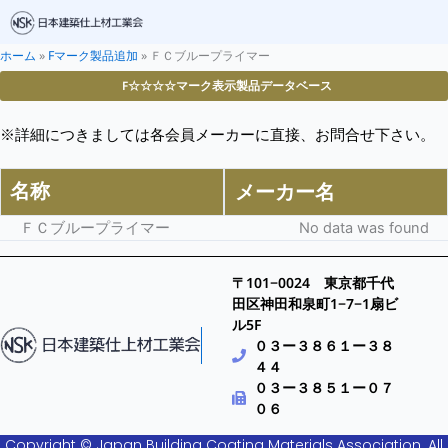
ホーム
»
Fマーク製品追加
»
ＦＣブループライマー
F☆☆☆☆マーク表示製品データベース
※詳細につきましては各会員メーカーに直接、お問合せ下さい。
名称
メーカー名
ＦＣブループライマー
No data was found
〒101−0024 東京都千代
田区神田和泉町1−7−1扇ビ
ル5F
０３ー３８６１ー３８
４４
０３ー３８５１ー０７
０６
Copyright © Japan Building Coating Materials Association. All