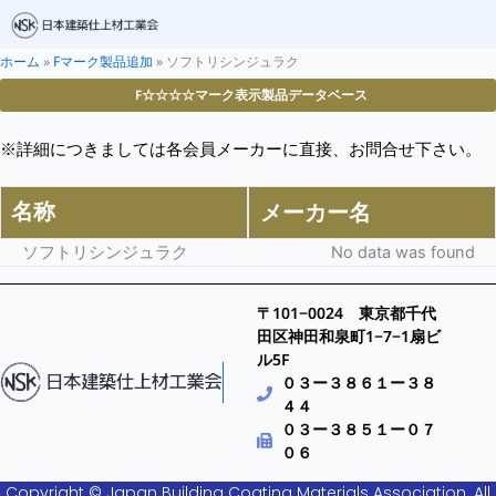
ホーム
»
Fマーク製品追加
»
ソフトリシンジュラク
F☆☆☆☆マーク表示製品データベース
※詳細につきましては各会員メーカーに直接、お問合せ下さい。
名称
メーカー名
ソフトリシンジュラク
No data was found
〒101−0024 東京都千代
田区神田和泉町1−7−1扇ビ
ル5F
０３ー３８６１ー３８
４４
０３ー３８５１ー０７
０６
Copyright © Japan Building Coating Materials Association. All