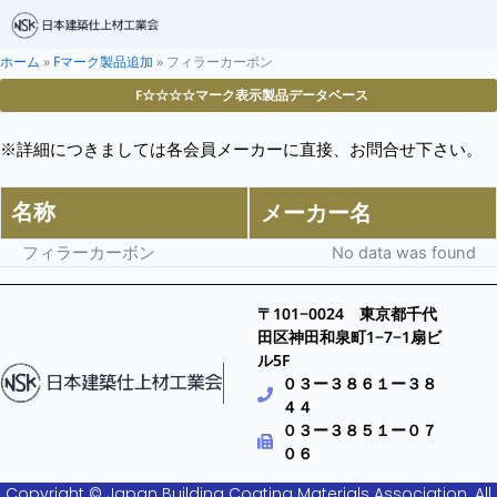
ホーム
»
Fマーク製品追加
»
フィラーカーボン
F☆☆☆☆マーク表示製品データベース
※詳細につきましては各会員メーカーに直接、お問合せ下さい。
名称
メーカー名
フィラーカーボン
No data was found
〒101−0024 東京都千代
田区神田和泉町1−7−1扇ビ
ル5F
０３ー３８６１ー３８
４４
０３ー３８５１ー０７
０６
Copyright © Japan Building Coating Materials Association. All