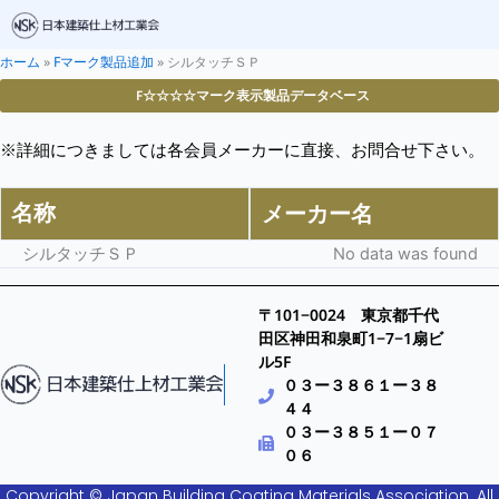
ホーム
»
Fマーク製品追加
»
シルタッチＳＰ
F☆☆☆☆マーク表示製品データベース
※詳細につきましては各会員メーカーに直接、お問合せ下さい。
名称
メーカー名
シルタッチＳＰ
No data was found
〒101−0024 東京都千代
田区神田和泉町1−7−1扇ビ
ル5F
０３ー３８６１ー３８
４４
０３ー３８５１ー０７
０６
Copyright © Japan Building Coating Materials Association. All