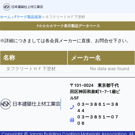
ホーム
»
Fマーク製品追加
»
タフクリートＨＦ下塗材
F☆☆☆☆マーク表示製品データベース
※詳細につきましては各会員メーカーに直接、お問合せ下さい。
名称
メーカー名
タフクリートＨＦ下塗材
No data was found
〒101−0024 東京都千代
田区神田和泉町1−7−1扇ビ
ル5F
０３ー３８６１ー３８
４４
０３ー３８５１ー０７
０６
Copyright © Japan Building Coating Materials Association. All