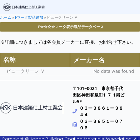
ホーム
»
Fマーク製品追加
»
ビュークリーン Ｖ
F☆☆☆☆マーク表示製品データベース
※詳細につきましては各会員メーカーに直接、お問合せ下さい。
名称
メーカー名
ビュークリーン Ｖ
No data was found
〒101−0024 東京都千代
田区神田和泉町1−7−1扇ビ
ル5F
０３ー３８６１ー３８
４４
０３ー３８５１ー０７
０６
Copyright © Japan Building Coating Materials Association. All