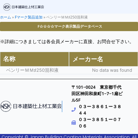
ホーム
»
Fマーク製品追加
»
ベンリーＭＭ♯250混和液
F☆☆☆☆マーク表示製品データベース
※詳細につきましては各会員メーカーに直接、お問合せ下さい。
名称
メーカー名
ベンリーＭＭ♯250混和液
No data was found
〒101−0024 東京都千代
田区神田和泉町1−7−1扇ビ
ル5F
０３ー３８６１ー３８
４４
０３ー３８５１ー０７
０６
Copyright © Japan Building Coating Materials Association. All