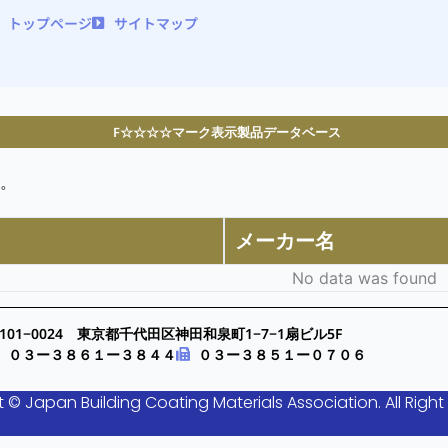
トップページ
サイトマップ
F☆☆☆☆マーク表示製品データベース
。
メーカー名
No data was found
101−0024 東京都千代田区神田和泉町1−7−1扇ビル5F
０３ー３８６１ー３８４４
０３ー３８５１ー０７０６
 © Japan Building Coating Materials Association. All Right