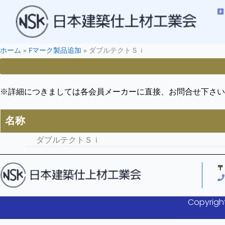
ホーム
»
Fマーク製品追加
»
ダブルテクトＳｉ
※詳細につきましては各会員メーカーに直接、お問合せ下さい
名称
ダブルテクトＳｉ
〒
Copyright