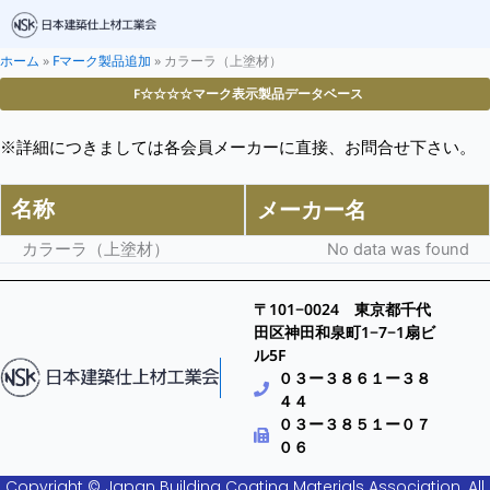
ホーム
»
Fマーク製品追加
»
カラーラ（上塗材）
F☆☆☆☆マーク表示製品データベース
※詳細につきましては各会員メーカーに直接、お問合せ下さい。
名称
メーカー名
カラーラ（上塗材）
No data was found
〒101−0024 東京都千代
田区神田和泉町1−7−1扇ビ
ル5F
０３ー３８６１ー３８
４４
０３ー３８５１ー０７
０６
Copyright © Japan Building Coating Materials Association. All