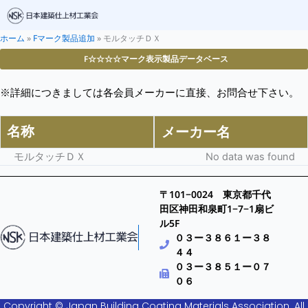
ホーム
»
Fマーク製品追加
»
モルタッチＤＸ
F☆☆☆☆マーク表示製品データベース
※詳細につきましては各会員メーカーに直接、お問合せ下さい。
名称
メーカー名
モルタッチＤＸ
No data was found
〒101−0024 東京都千代
田区神田和泉町1−7−1扇ビ
ル5F
０３ー３８６１ー３８
４４
０３ー３８５１ー０７
０６
Copyright © Japan Building Coating Materials Association. All