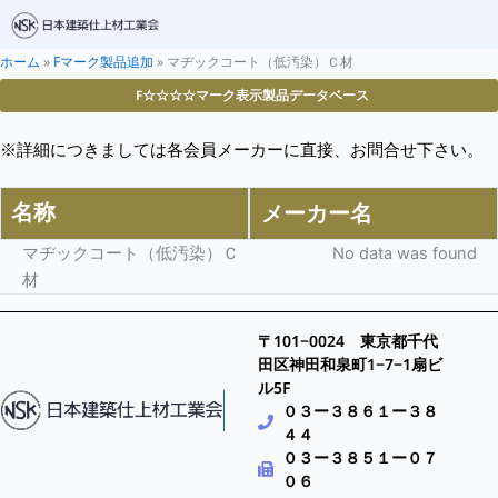
ホーム
»
Fマーク製品追加
»
マヂックコート（低汚染）Ｃ材
F☆☆☆☆マーク表示製品データベース
※詳細につきましては各会員メーカーに直接、お問合せ下さい。
名称
メーカー名
マヂックコート（低汚染）Ｃ
No data was found
材
〒101−0024 東京都千代
田区神田和泉町1−7−1扇ビ
ル5F
０３ー３８６１ー３８
４４
０３ー３８５１ー０７
０６