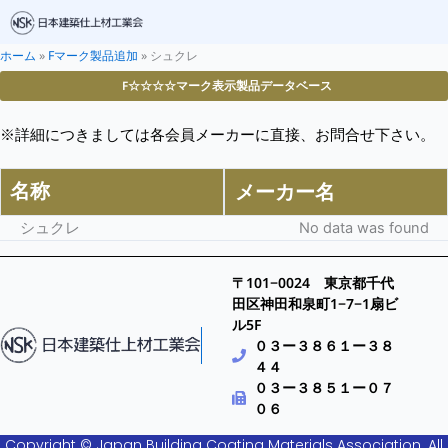
ホーム
»
Fマーク製品追加
»
シュクレ
F☆☆☆☆マーク表示製品データベース
※詳細につきましては各会員メーカーに直接、お問合せ下さい。
名称
メーカー名
シュクレ
No data was found
〒101−0024 東京都千代
田区神田和泉町1−7−1扇ビ
ル5F
０３ー３８６１ー３８
４４
０３ー３８５１ー０７
０６
Copyright © Japan Building Coating Materials Association. All