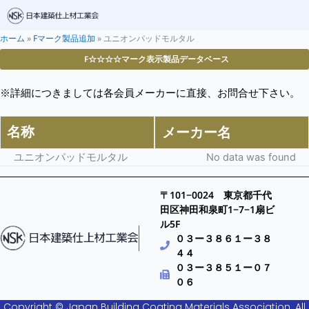
ホーム
»
Fマーク製品追加
»
ユニオンパッドモルタル
F☆☆☆☆マーク表示製品データベース
※詳細につきましては各会員メーカーに直接、お問合せ下さい。
名称
メーカー名
ユニオンパッドモルタル
No data was found
〒101−0024 東京都千代
田区神田和泉町1−7−1扇ビ
ル5F
０３ー３８６１ー３８
４４
０３ー３８５１ー０７
０６
Copyright © Japan Building Coating Materials Association. All