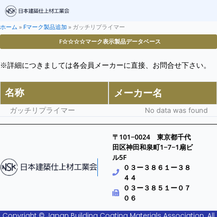
ホーム
»
Fマーク製品追加
»
ガッチリプライマー
F☆☆☆☆マーク表示製品データベース
※詳細につきましては各会員メーカーに直接、お問合せ下さい。
名称
メーカー名
ガッチリプライマー
No data was found
〒101−0024 東京都千代
田区神田和泉町1−7−1扇ビ
ル5F
０３ー３８６１ー３８
４４
０３ー３８５１ー０７
０６
Copyright © Japan Building Coating Materials Association. All