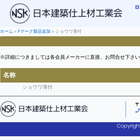
ホーム
»
Fマーク製品追加
»
ショウワ薄付
※詳細につきましては各会員メーカーに直接、お問合せ下さい
名称
ショウワ薄付
〒
Copyright