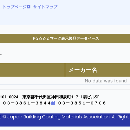
トップページ
サイトマップ
F☆☆☆☆マーク表示製品データベース
。
メーカー名
No data was found
101−0024 東京都千代田区神田和泉町1−7−1扇ビル5F
０３ー３８６１ー３８４４
０３ー３８５１ー０７０６
 © Japan Building Coating Materials Association. All Right