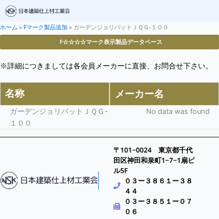
ホーム
»
Fマーク製品追加
»
ガーデンジョリパットＪＱＧ-１００
F☆☆☆☆マーク表示製品データベース
※詳細につきましては各会員メーカーに直接、お問合せ下さい。
名称
メーカー名
ガーデンジョリパットＪＱＧ-
No data was found
１００
〒101−0024 東京都千代
田区神田和泉町1−7−1扇ビ
ル5F
０３ー３８６１ー３８
４４
０３ー３８５１ー０７
０６