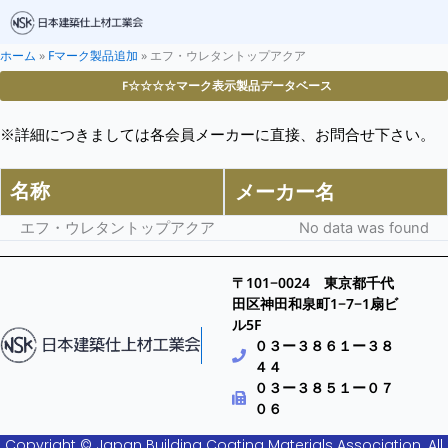
ホーム
»
Fマーク製品追加
»
エフ・ウレタントップアクア
F☆☆☆☆マーク表示製品データベース
※詳細につきましては各会員メーカーに直接、お問合せ下さい。
名称
メーカー名
エフ・ウレタントップアクア
No data was found
〒101−0024 東京都千代
田区神田和泉町1−7−1扇ビ
ル5F
０３ー３８６１ー３８
４４
０３ー３８５１ー０７
０６
Copyright © Japan Building Coating Materials Association. All