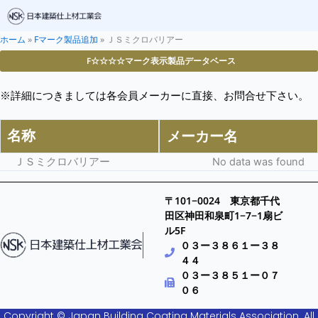
ホーム
»
Fマーク製品追加
»
ＪＳミクロバリアー
F☆☆☆☆マーク表示製品データベース
※詳細につきましては各会員メーカーに直接、お問合せ下さい。
名称
メーカー名
ＪＳミクロバリアー
No data was found
〒101−0024 東京都千代
田区神田和泉町1−7−1扇ビ
ル5F
０３ー３８６１ー３８
４４
０３ー３８５１ー０７
０６
Copyright © Japan Building Coating Materials Association. All