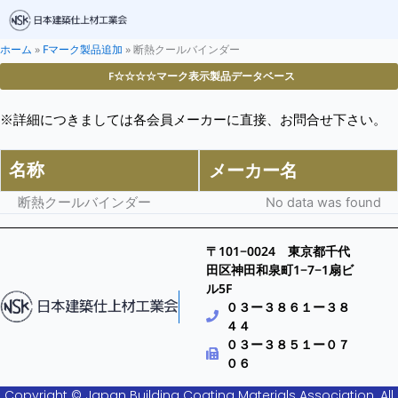
ホーム
»
Fマーク製品追加
»
断熱クールバインダー
F☆☆☆☆マーク表示製品データベース
※詳細につきましては各会員メーカーに直接、お問合せ下さい。
名称
メーカー名
断熱クールバインダー
No data was found
〒101−0024 東京都千代
田区神田和泉町1−7−1扇ビ
ル5F
０３ー３８６１ー３８
４４
０３ー３８５１ー０７
０６
Copyright © Japan Building Coating Materials Association. All