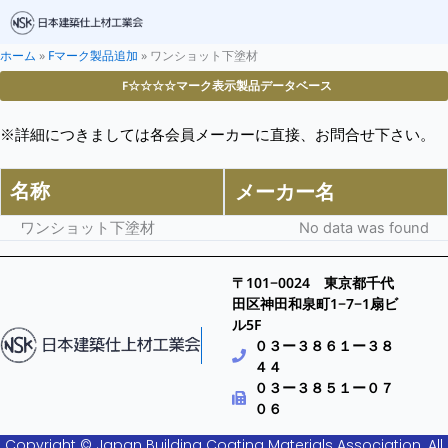
ホーム
»
Fマーク製品追加
»
ワンショット下塗材
F☆☆☆☆マーク表示製品データベース
※詳細につきましては各会員メーカーに直接、お問合せ下さい。
名称
メーカー名
ワンショット下塗材
No data was found
〒101−0024 東京都千代
田区神田和泉町1−7−1扇ビ
ル5F
０３ー３８６１ー３８
４４
０３ー３８５１ー０７
０６
Copyright © Japan Building Coating Materials Association. All