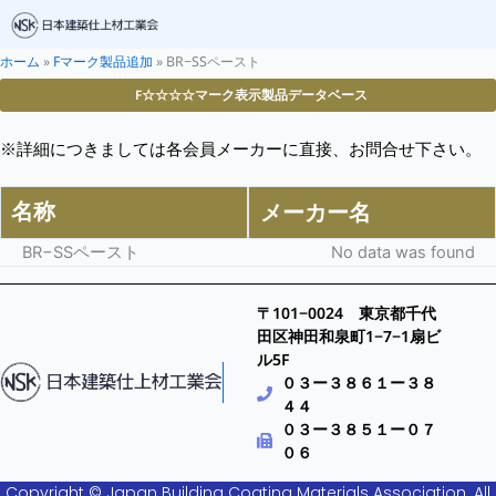
ホーム
»
Fマーク製品追加
»
BR−SSペースト
F☆☆☆☆マーク表示製品データベース
※詳細につきましては各会員メーカーに直接、お問合せ下さい。
名称
メーカー名
BR−SSペースト
No data was found
〒101−0024 東京都千代
田区神田和泉町1−7−1扇ビ
ル5F
０３ー３８６１ー３８
４４
０３ー３８５１ー０７
０６
Copyright © Japan Building Coating Materials Association. All