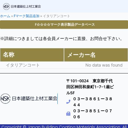
ホーム
»
Fマーク製品追加
»
イタリアンコート
F☆☆☆☆マーク表示製品データベース
※詳細につきましては各会員メーカーに直接、お問合せ下さい。
名称
メーカー名
イタリアンコート
No data was found
〒101−0024 東京都千代
田区神田和泉町1−7−1扇ビ
ル5F
０３ー３８６１ー３８
４４
０３ー３８５１ー０７
０６
Copyright © Japan Building Coating Materials Association. All