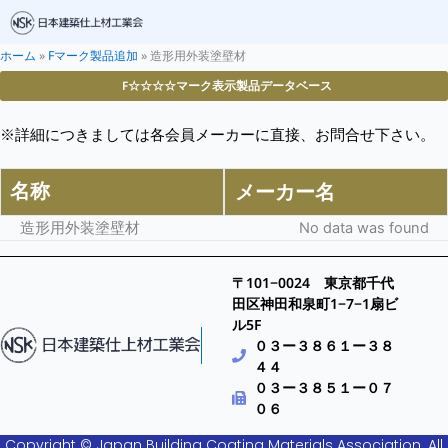
ホーム
»
Fマーク製品追加
»
造形用外装塗壁材
F☆☆☆☆マーク表示製品データベース
※詳細につきましては各会員メーカーに直接、お問合せ下さい。
名称
メーカー名
造形用外装塗壁材
No data was found
〒101−0024 東京都千代
田区神田和泉町1−7−1扇ビ
ル5F
０３ー３８６１ー３８
４４
０３ー３８５１ー０７
０６
Copyright © Japan Building Coating Materials Association. All