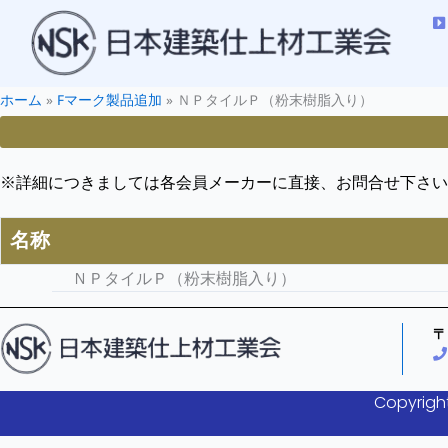
ホーム
»
Fマーク製品追加
»
ＮＰタイルＰ（粉末樹脂入り）
※詳細につきましては各会員メーカーに直接、お問合せ下さい
名称
ＮＰタイルＰ（粉末樹脂入り）
〒
Copyright