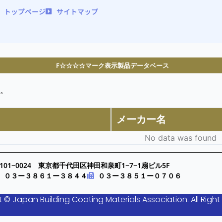
トップページ
サイトマップ
F☆☆☆☆マーク表示製品データベース
。
メーカー名
No data was found
101−0024 東京都千代田区神田和泉町1−7−1扇ビル5F
０３ー３８６１ー３８４４
０３ー３８５１ー０７０６
 © Japan Building Coating Materials Association. All Right