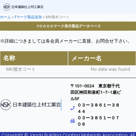
ホーム
»
Fマーク製品追加
»
MK撥水コート
F☆☆☆☆マーク表示製品データベース
※詳細につきましては各会員メーカーに直接、お問合せ下さい。
名称
メーカー名
MK撥水コート
No data was found
〒101−0024 東京都千代
田区神田和泉町1−7−1扇ビ
ル5F
０３ー３８６１ー３８
４４
０３ー３８５１ー０７
０６
Copyright © Japan Building Coating Materials Association. All