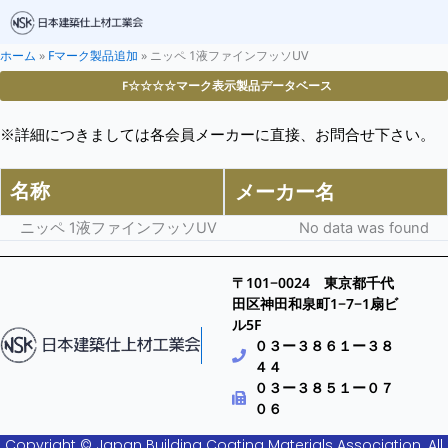
ホーム
»
Fマーク製品追加
»
ニッペ 1液ファインフッソUV
F☆☆☆☆マーク表示製品データベース
※詳細につきましては各会員メーカーに直接、お問合せ下さい。
名称
メーカー名
ニッペ 1液ファインフッソUV
No data was found
〒101−0024 東京都千代
田区神田和泉町1−7−1扇ビ
ル5F
０３ー３８６１ー３８
４４
０３ー３８５１ー０７
０６
Copyright © Japan Building Coating Materials Association. All