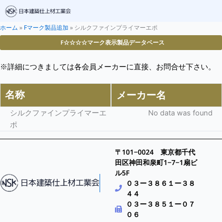
ホーム
»
Fマーク製品追加
»
シルクファインプライマーエポ
F☆☆☆☆マーク表示製品データベース
※詳細につきましては各会員メーカーに直接、お問合せ下さい。
名称
メーカー名
シルクファインプライマーエ
No data was found
ポ
〒101−0024 東京都千代
田区神田和泉町1−7−1扇ビ
ル5F
０３ー３８６１ー３８
４４
０３ー３８５１ー０７
０６