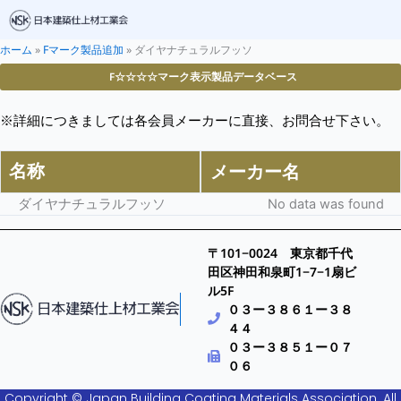
ホーム
»
Fマーク製品追加
»
ダイヤナチュラルフッソ
F☆☆☆☆マーク表示製品データベース
※詳細につきましては各会員メーカーに直接、お問合せ下さい。
名称
メーカー名
ダイヤナチュラルフッソ
No data was found
〒101−0024 東京都千代
田区神田和泉町1−7−1扇ビ
ル5F
０３ー３８６１ー３８
４４
０３ー３８５１ー０７
０６
Copyright © Japan Building Coating Materials Association. All