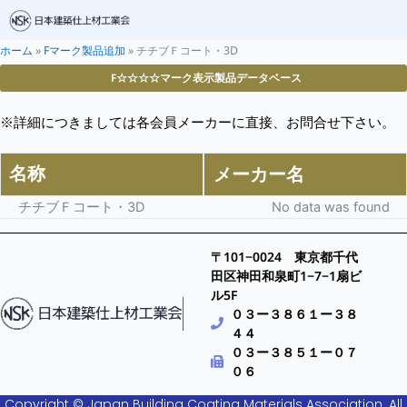
ホーム
»
Fマーク製品追加
»
チチブＦコート・3D
F☆☆☆☆マーク表示製品データベース
※詳細につきましては各会員メーカーに直接、お問合せ下さい。
名称
メーカー名
チチブＦコート・3D
No data was found
〒101−0024 東京都千代
田区神田和泉町1−7−1扇ビ
ル5F
０３ー３８６１ー３８
４４
０３ー３８５１ー０７
０６
Copyright © Japan Building Coating Materials Association. All