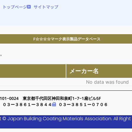
トップページ
サイトマップ
F☆☆☆☆マーク表示製品データベース
。
メーカー名
No data was found
101−0024 東京都千代田区神田和泉町1−7−1扇ビル5F
０３ー３８６１ー３８４４
０３ー３８５１ー０７０６
 © Japan Building Coating Materials Association. All Right