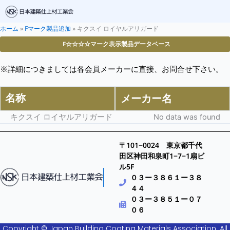
ホーム
»
Fマーク製品追加
»
キクスイ ロイヤルアリガード
F☆☆☆☆マーク表示製品データベース
※詳細につきましては各会員メーカーに直接、お問合せ下さい。
名称
メーカー名
キクスイ ロイヤルアリガード
No data was found
〒101−0024 東京都千代
田区神田和泉町1−7−1扇ビ
ル5F
０３ー３８６１ー３８
４４
０３ー３８５１ー０７
０６
Copyright © Japan Building Coating Materials Association. All