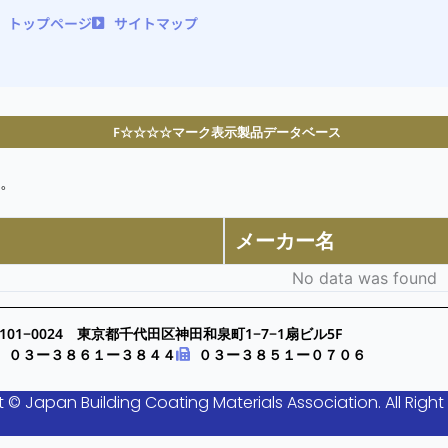
トップページ
サイトマップ
F☆☆☆☆マーク表示製品データベース
。
メーカー名
No data was found
101−0024 東京都千代田区神田和泉町1−7−1扇ビル5F
０３ー３８６１ー３８４４
０３ー３８５１ー０７０６
 © Japan Building Coating Materials Association. All Right