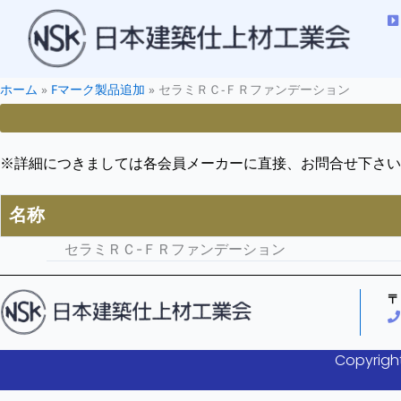
ホーム
»
Fマーク製品追加
»
セラミＲＣ-ＦＲファンデーション
※詳細につきましては各会員メーカーに直接、お問合せ下さい
名称
セラミＲＣ-ＦＲファンデーション
〒
Copyright