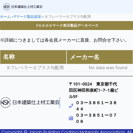
ホーム
»
Fマーク製品追加
»
タフレベラーＧプラス勾配用
F☆☆☆☆マーク表示製品データベース
※詳細につきましては各会員メーカーに直接、お問合せ下さい。
名称
メーカー名
タフレベラーＧプラス勾配用
No data was found
〒101−0024 東京都千代
田区神田和泉町1−7−1扇ビ
ル5F
０３ー３８６１ー３８
４４
０３ー３８５１ー０７
０６
Copyright © Japan Building Coating Materials Association. All