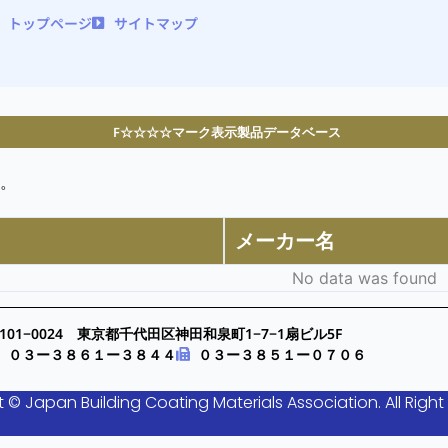
トップページ
サイトマップ
F☆☆☆☆マーク表示製品データベース
。
メーカー名
No data was found
101−0024 東京都千代田区神田和泉町1−7−1扇ビル5F
０３ー３８６１ー３８４４
０３ー３８５１ー０７０６
 © Japan Building Coating Materials Association. All Right