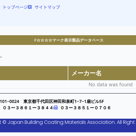
トップページ
サイトマップ
F☆☆☆☆マーク表示製品データベース
。
メーカー名
No data was found
101−0024 東京都千代田区神田和泉町1−7−1扇ビル5F
０３ー３８６１ー３８４４
０３ー３８５１ー０７０６
 © Japan Building Coating Materials Association. All Right